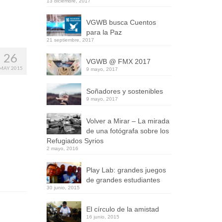
13 diciembre, 2017
VGWB busca Cuentos
para la Paz
21 septiembre, 2017
26
VGWB @ FMX 2017
MAY 2015
9 mayo, 2017
Soñadores y sostenibles
9 mayo, 2017
Volver a Mirar – La mirada
de una fotógrafa sobre los
Refugiados Syrios
2 mayo, 2016
Play Lab: grandes juegos
de grandes estudiantes
30 junio, 2015
El círculo de la amistad
16 junio, 2015