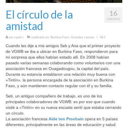
Hexplorando
El círculo de la
16
Antura and the Letters
JUN 2015
amistad
Voy a La Noria
por
vgwb
|
publicado en:
Burkina Faso
,
Grandes causas
|
0
IEEDO
Cuando les dije a mis amigos Seb y Ana que el primer proyecto
de VGWB se iba a ubicar en Burkina Faso, respondieron para
Flatten Island
mi sorpresa que ellos habían estado allí. En 2008 habían
pasado varias semanas colaborando como voluntarios con una
One World a Million Stories
asociación francesa en Ouagadougou, la capital del país.
Durante su estancia entablaron una relación muy buena con
Student Projects
«Tintín», la persona encargada de la asociación en Burkina
Faso, y aún mantienen contacto regular con él y su familia.
Play Lab
Seb, un antiguo compañero de trabajo, es uno de los
[ GameFest 2016 ]
principales colaboradores de VGWB: es por eso que cuando
visité a «Tintín» en su nueva escuela sentí que estaba cerrando
[ Yourope Game Challenge ]
un círculo.
La asociación francesa
Aide ton Prochain
opera en 5 países
[ Festival ART’DOUGOU ]
diferentes, principalmente en las áreas de educación y salud.