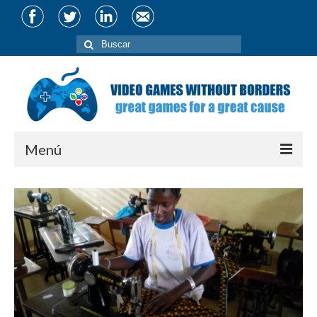
Buscar
por:
Menú
About
Team
Partners
Projects
CIVIS Conference