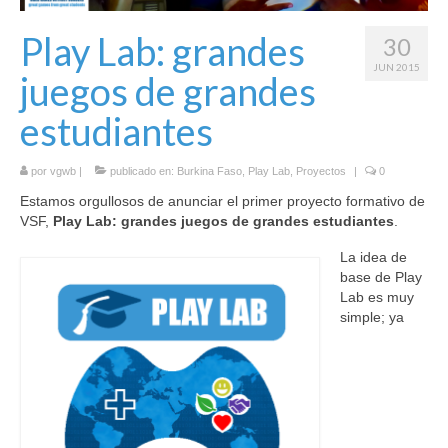
Hexplorando
Play Lab: grandes
30
Antura and the Letters
JUN 2015
juegos de grandes
Voy a La Noria
estudiantes
IEEDO
por
vgwb
|
publicado en:
Burkina Faso
,
Play Lab
,
Proyectos
|
0
Flatten Island
Estamos orgullosos de anunciar el primer proyecto formativo de
VSF,
Play Lab: grandes juegos de grandes estudiantes
.
One World a Million Stories
La idea de
Student Projects
base de Play
Lab es muy
Play Lab
simple; ya
[ GameFest 2016 ]
[ Yourope Game Challenge ]
[ Festival ART’DOUGOU ]