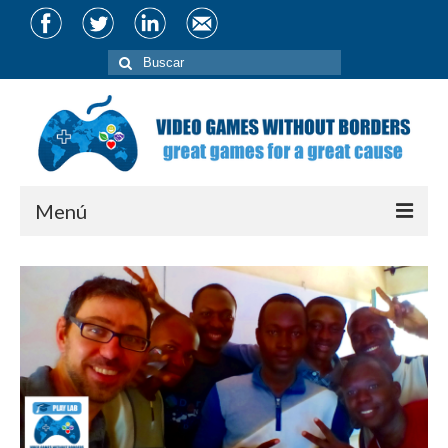
Buscar
por:
Menú
About
Team
Partners
Projects
CIVIS Conference