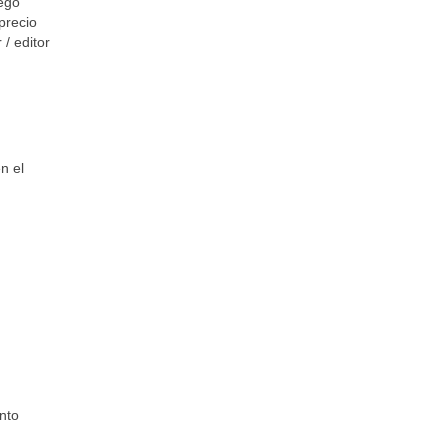
ego
precio
/ editor
n el
nto