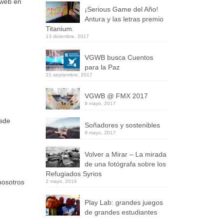
 web en
¡Serious Game del Año!
Antura y las letras premio
Titanium.
13 diciembre, 2017
VGWB busca Cuentos
para la Paz
21 septiembre, 2017
VGWB @ FMX 2017
9 mayo, 2017
esde
Soñadores y sostenibles
9 mayo, 2017
Volver a Mirar – La mirada
de una fotógrafa sobre los
Refugiados Syrios
nosotros
2 mayo, 2016
Play Lab: grandes juegos
de grandes estudiantes