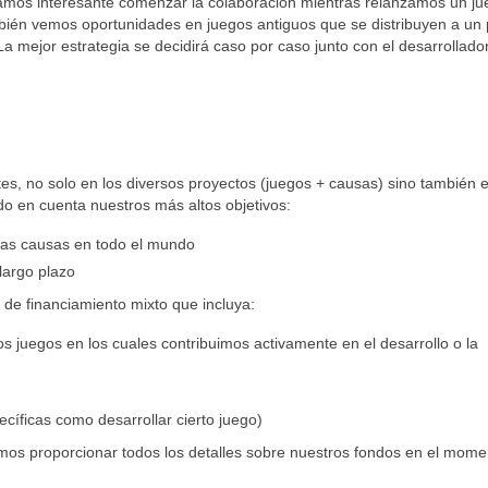
amos interesante comenzar la colaboración mientras relanzamos un ju
mbién vemos oportunidades en juegos antiguos que se distribuyen a un 
a mejor estrategia se decidirá caso por caso junto con el desarrollador 
, no solo en los diversos proyectos (juegos + causas) sino también e
 en cuenta nuestros más altos objetivos:
nas causas en todo el mundo
largo plazo
de financiamiento mixto que incluya:
 juegos en los cuales contribuimos activamente en el desarrollo o la
íficas como desarrollar cierto juego)
amos proporcionar todos los detalles sobre nuestros fondos en el mome