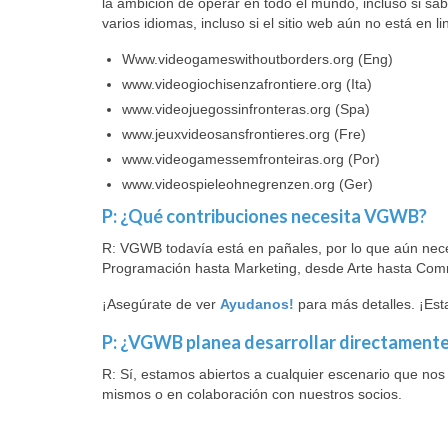
la ambición de operar en todo el mundo, incluso si s
varios idiomas, incluso si el sitio web aún no está en l
Www.videogameswithoutborders.org (Eng)
www.videogiochisenzafrontiere.org (Ita)
www.videojuegossinfronteras.org (Spa)
www.jeuxvideosansfrontieres.org (Fre)
www.videogamessemfronteiras.org (Por)
www.videospieleohnegrenzen.org (Ger)
P: ¿Qué contribuciones necesita VGWB?
R: VGWB todavía está en pañales, por lo que aún ne
Programación hasta Marketing, desde Arte hasta Com
¡Asegúrate de ver
Ayudanos!
para más detalles. ¡Es
P: ¿VGWB planea desarrollar directament
R: Sí, estamos abiertos a cualquier escenario que nos
mismos o en colaboración con nuestros socios.