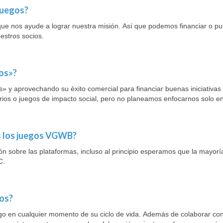
juegos?
ue nos ayude a lograr nuestra misión. Así que podemos financiar o pu
estros socios.
ios»?
es» y aprovechando su éxito comercial para financiar buenas iniciativas
ios o juegos de impacto social, pero no planeamos enfocarnos solo en 
es los juegos VGWB?
ón sobre las plataformas, incluso al principio esperamos que la mayorí
C.
vos?
ego en cualquier momento de su ciclo de vida. Además de colaborar con