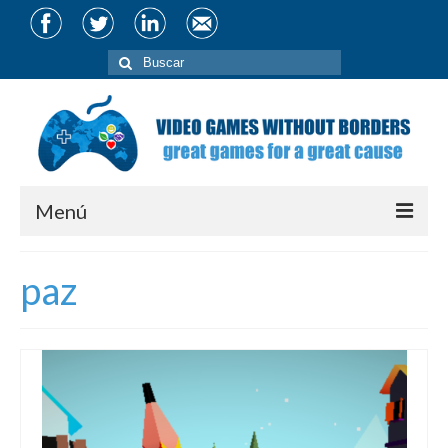
Buscar
por:
Menú
About
paz
Team
Partners
Projects
CIVIS Conference